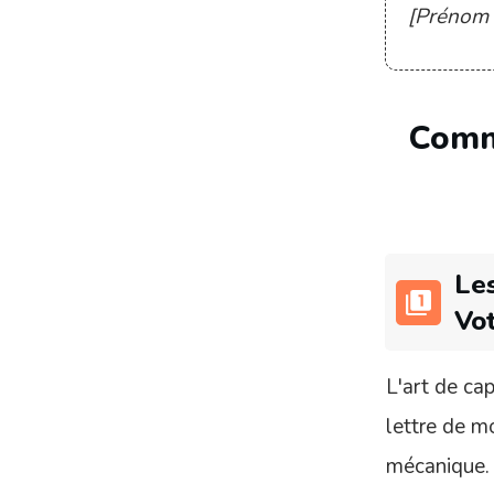
[Prénom
Comm
Les
Vot
L'art de cap
lettre de m
mécanique.