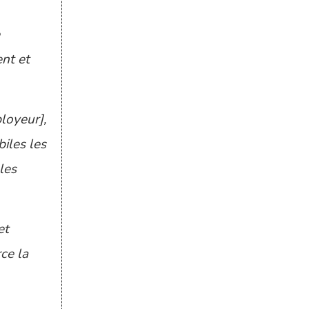
e
ent et
loyeur],
iles les
les
et
ce la