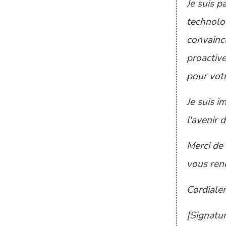
Je suis p
technolog
convainc
proactive
pour vot
Je suis i
l'avenir 
Merci de 
vous renc
Cordiale
[Signatur