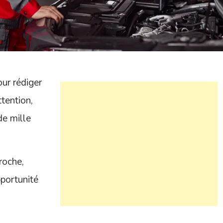
our rédiger
ttention,
de mille
roche,
portunité