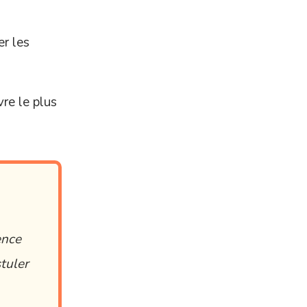
r les
re le plus
ence
tuler