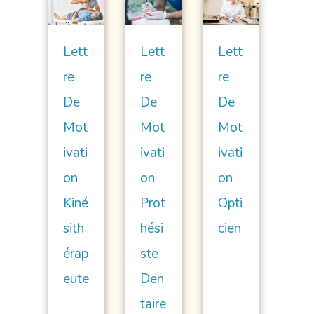
Lett
Lett
Lett
Re
Re
Re
De
De
De
Mot
Mot
Mot
Ivati
Ivati
Ivati
On
On
On
Kiné
Prot
Opti
Sith
Hési
Cien
Érap
Ste
Eute
Den
Taire