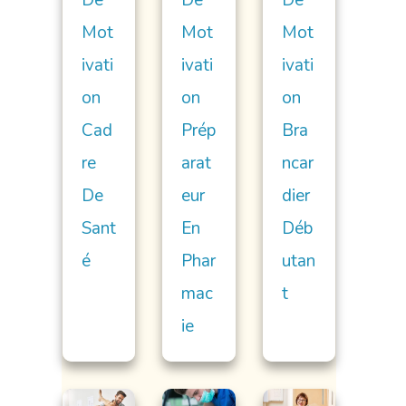
De
De
De
Mot
Mot
Mot
Ivati
Ivati
Ivati
On
On
On
Cad
Prép
Bra
Re
Arat
Ncar
De
Eur
Dier
Sant
En
Déb
É
Phar
Utan
Mac
T
Ie