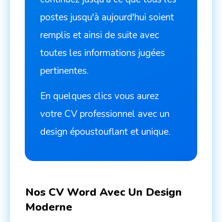
postes jusqu'à aujourd'hui soient
remplis et ainsi de suite avec
toutes les informations jugées
pertinentes.
En quelques clics vous aurez
votre CV professionnel avec un
design époustouflant et unique.
Nos CV Word Avec Un Design
Moderne